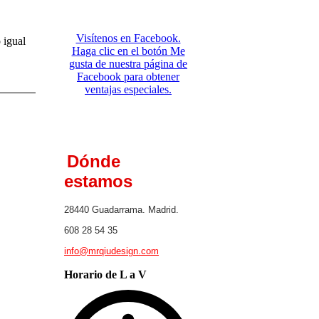
Visítenos en Facebook.
 igual
Haga clic en el botón Me
gusta de nuestra página de
Facebook para obtener
ventajas especiales.
Dónde
estamos
28440 Guadarrama. Madrid.
608 28 54 35
info@mrqiudesign.com
Horario de L a V